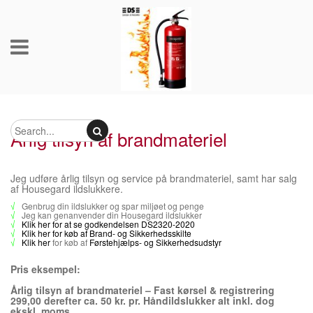
Årlig tilsyn af brandmateriel
Jeg udføre årlig tilsyn og service på brandmateriel, samt har salg
af Housegard ildslukkere.
√
Genbrug din ildslukker og spar miljøet og penge
√
Jeg kan genanvender din Housegard ildslukker
√
Klik her
for at se godkendelsen DS2320-2020
√
Klik her
for køb af
Brand- og Sikkerhedsskilte
√
Klik her
for køb af
Førstehjælps- og Sikkerhedsudstyr
Pris eksempel:
Årlig tilsyn af brandmateriel – Fast kørsel & registrering
299,00 derefter ca. 50 kr. pr. Håndildslukker alt inkl. dog
ekskl. moms
.